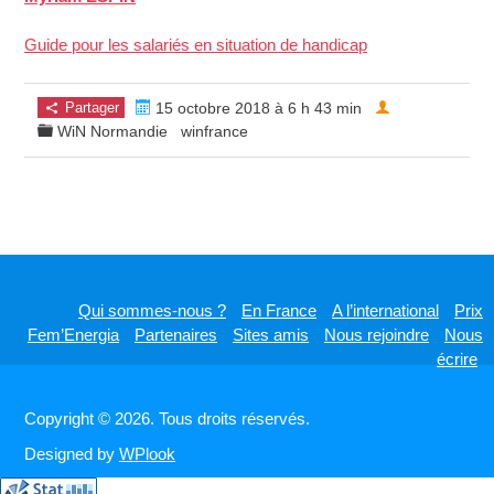
Guide pour les salariés en situation de handicap
Partager
15 octobre 2018 à 6 h 43 min
WiN Normandie
winfrance
Qui sommes-nous ?
En France
A l’international
Prix
Fem’Energia
Partenaires
Sites amis
Nous rejoindre
Nous
écrire
Copyright © 2026. Tous droits réservés.
Designed by
WPlook