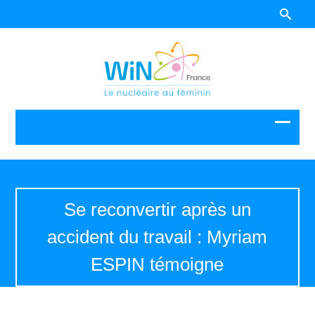
Se reconvertir après un
accident du travail : Myriam
ESPIN témoigne