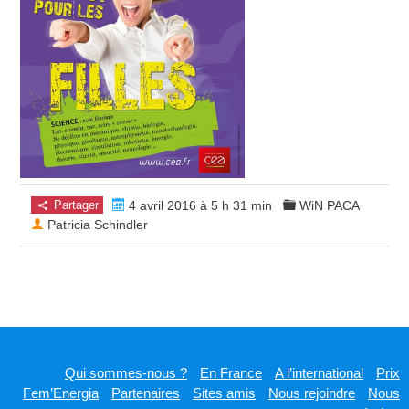
Partager
4 avril 2016 à 5 h 31 min
WiN PACA
Patricia Schindler
Qui sommes-nous ?
En France
A l’international
Prix
Fem’Energia
Partenaires
Sites amis
Nous rejoindre
Nous