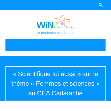
« Scientifique toi aussi » sur le
thème « Femmes et sciences »
au CEA Cadarache