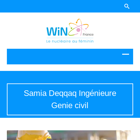
Samia Deqqaq Ingénieure
Genie civil