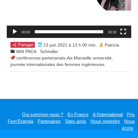
00:00
02:32
Partager
13 juin 2021 à 13 h 00 min
Patricia
WiN PACA
Schindler
conférences-partenariats-Aix Marseille université
,
journée internationales des femmes ingénieures
Qui sommes-nous ?
En France
A l’international
Prix
Fem’Energia
Partenaires
Sites amis
Nous rejoindre
Nous
écrire