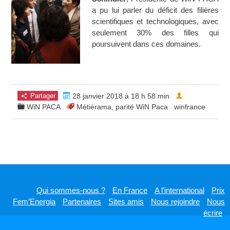
a pu lui parler du déficit des filières
scientifiques et technologiques, avec
seulement 30% des filles qui
poursuivent dans ces domaines.
Partager
28 janvier 2018 à 18 h 58 min
WiN PACA
Métiérama
,
parité WiN Paca
winfrance
Qui sommes-nous ?
En France
A l’international
Prix
Fem’Energia
Partenaires
Sites amis
Nous rejoindre
Nous
écrire