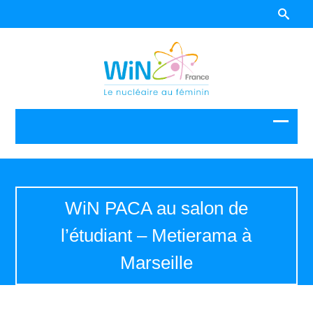
WiN PACA au salon de
l’étudiant – Metierama à
Marseille