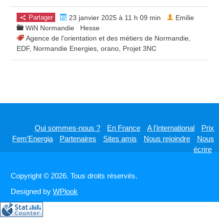
Partager
23 janvier 2025 à 11 h 09 min
Emilie
WiN Normandie
Hesse
Agence de l'orientation et des métiers de Normandie
,
EDF
,
Normandie Energies
,
orano
,
Projet 3NC
Qui sommes-nous ?
En France
A l’international
Prix
Fem’Energia
Partenaires
Sites amis
Nous rejoindre
Nous
écrire
Copyright © 2026. Tous droits réservés.
Designed by
WPlook