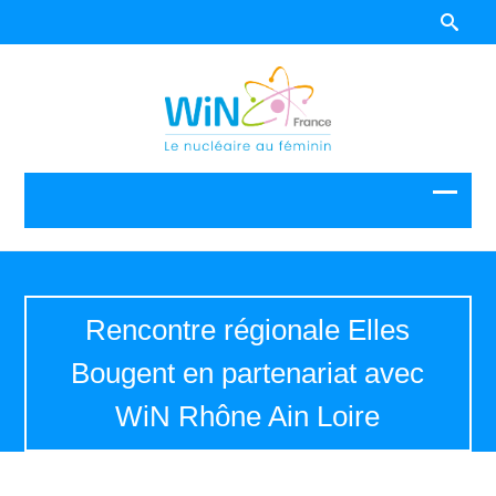
Rencontre régionale Elles
Bougent en partenariat avec
WiN Rhône Ain Loire