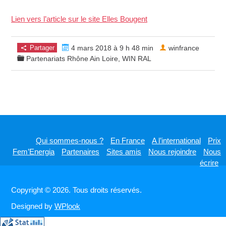
Lien vers l’article sur le site Elles Bougent
Partager
4 mars 2018 à 9 h 48 min
winfrance
Partenariats Rhône Ain Loire
,
WIN RAL
Qui sommes-nous ?
En France
A l’international
Prix
Fem’Energia
Partenaires
Sites amis
Nous rejoindre
Nous
écrire
Copyright © 2026. Tous droits réservés.
Designed by
WPlook