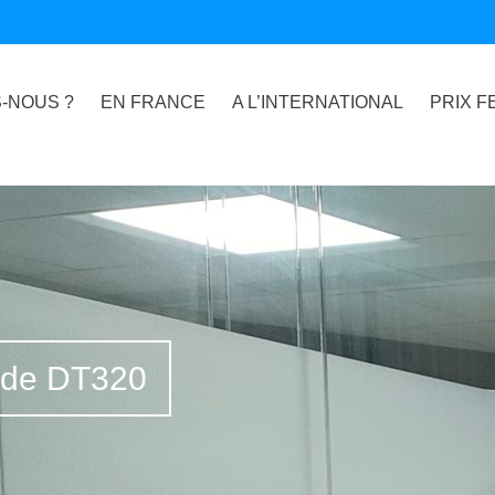
-NOUS ?
EN FRANCE
A L’INTERNATIONAL
PRIX F
e de DT320