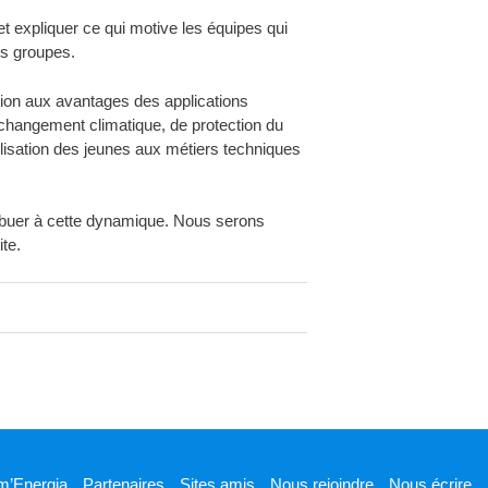
et expliquer ce qui motive les équipes qui
es groupes.
ion aux avantages des applications
e changement climatique, de protection du
ilisation des jeunes aux métiers techniques
ibuer à cette dynamique. Nous serons
te.
m’Energia
Partenaires
Sites amis
Nous rejoindre
Nous écrire