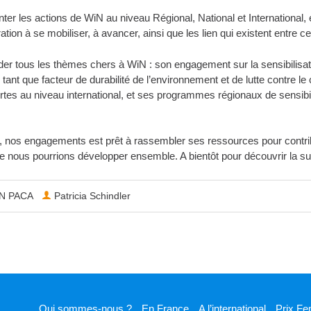
ter les actions de WiN au niveau Régional, National et International, 
n à se mobiliser, à avancer, ainsi que les lien qui existent entre c
er tous les thèmes chers à WiN : son engagement sur la sensibilisat
 tant que facteur de durabilité de l’environnement et de lutte contre l
pertes au niveau international, et ses programmes régionaux de sensib
er, nos engagements est prêt à rassembler ses ressources pour contr
ue nous pourrions développer ensemble. A bientôt pour découvrir la sui
N PACA
Patricia Schindler
Qui sommes-nous ?
En France
A l’international
Prix Fe