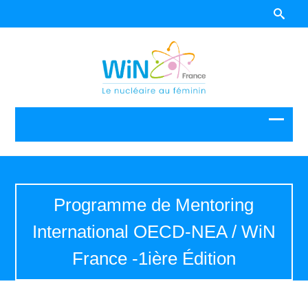
Programme de Mentoring
International OECD-NEA / WiN
France -1ière Édition