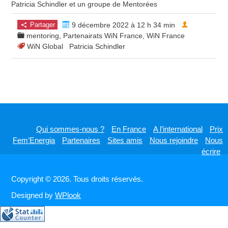
Patricia Schindler et un groupe de Mentorées
Partager
9 décembre 2022 à 12 h 34 min
mentoring
,
Partenairats WiN France
,
WiN France
WiN Global
Patricia Schindler
Qui sommes-nous ?
En France
A l’international
Prix
Fem’Energia
Partenaires
Sites amis
Nous rejoindre
Nous
écrire
Copyright © 2026. Tous droits réservés.
Designed by
WPlook