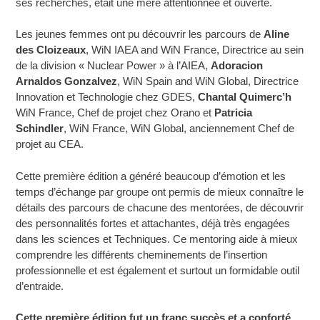
ses recherches, était une mère attentionnée et ouverte.
Les jeunes femmes ont pu découvrir les parcours de
Aline
des Cloizeaux
, WiN IAEA and WiN France, Directrice au sein
de la division « Nuclear Power » à l’AIEA,
Adoracion
Arnaldos Gonzalvez
, WiN Spain and WiN Global, Directrice
Innovation et Technologie chez GDES,
Chantal Quimerc’h
WiN France, Chef de projet chez Orano et
Patricia
Schindler
, WiN France, WiN Global, anciennement Chef de
projet au CEA.
Cette première édition a généré beaucoup d’émotion et les
temps d’échange par groupe ont permis de mieux connaître le
détails des parcours de chacune des mentorées, de découvrir
des personnalités fortes et attachantes, déjà très engagées
dans les sciences et Techniques. Ce mentoring aide à mieux
comprendre les différents cheminements de l’insertion
professionnelle et est également et surtout un formidable outil
d’entraide.
Cette première édition fut un franc succès et a conforté