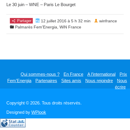
Le 30 juin – WNE – Paris Le Bourget
Partager
12 juillet 2016 à 5 h 32 min
winfrance
Palmarès Fem'Energia
,
WiN France
Qui sommes-nous ?
En France
A l’international
Prix
Fem’Energia
Partenaires
Sites amis
Nous rejoindre
Nous
écrire
Copyright © 2026. Tous droits réservés.
Designed by
WPlook