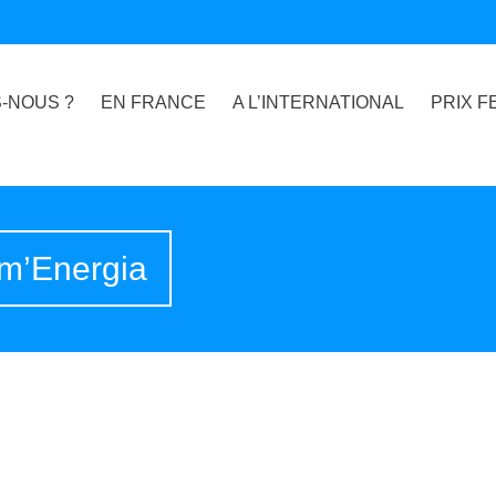
-NOUS ?
EN FRANCE
A L’INTERNATIONAL
PRIX F
em’Energia