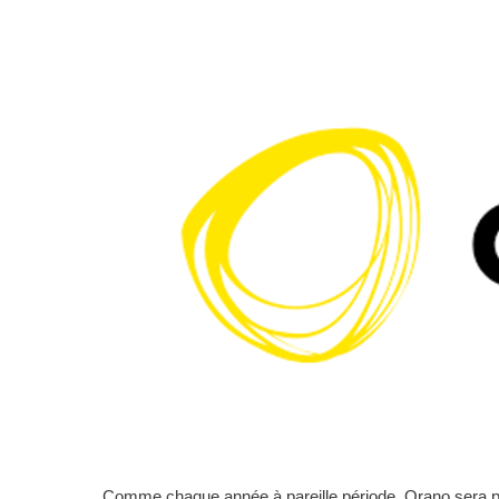
Comme chaque année à pareille période, Orano sera pr