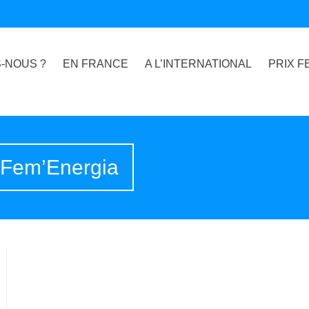
-NOUS ?
EN FRANCE
A L’INTERNATIONAL
PRIX F
x Fem’Energia