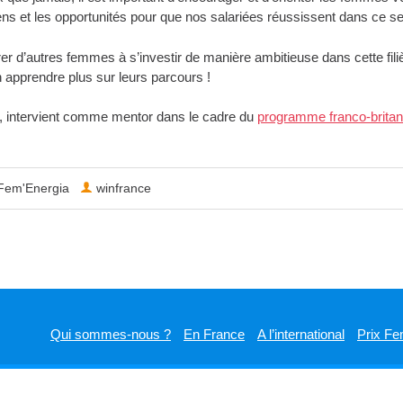
 et les opportunités pour que nos salariées réussissent dans ce sect
er d’autres femmes à s’investir de manière ambitieuse dans cette fili
n apprendre plus sur leurs parcours !
ina, intervient comme mentor dans le cadre du
programme franco-britan
Fem'Energia
winfrance
Qui sommes-nous ?
En France
A l’international
Prix Fe