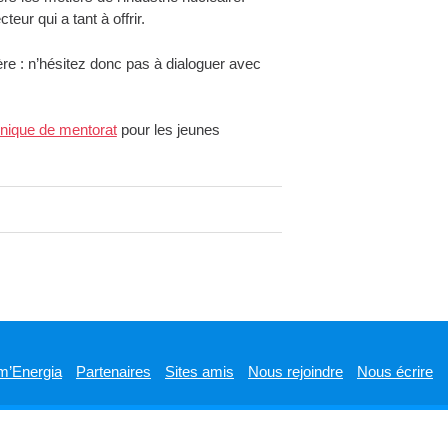
eur qui a tant à offrir.
ère : n’hésitez donc pas à dialoguer avec
nique de mentorat
pour les jeunes
m’Energia
Partenaires
Sites amis
Nous rejoindre
Nous écrire
Designed by
WPlook