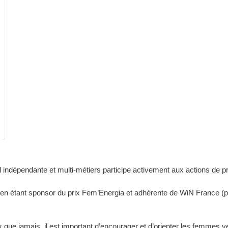
l indépendante et multi-métiers participe activement aux actions de p
n étant sponsor du prix Fem’Energia et adhérente de WiN France (pour
x que jamais, il est important d’encourager et d’orienter les femmes ver