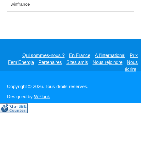
winfrance
Qui sommes-nous ?
En France
A l’international
Prix
Fem’Energia
Partenaires
Sites amis
Nous rejoindre
Nous
écrire
Copyright © 2026. Tous droits réservés.
Designed by
WPlook