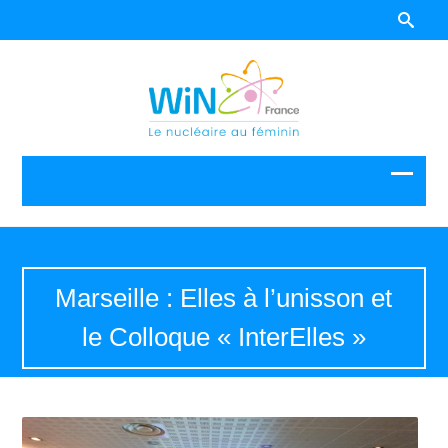
Marseille : Elles à l’unisson et
le Colloque « InterElles »