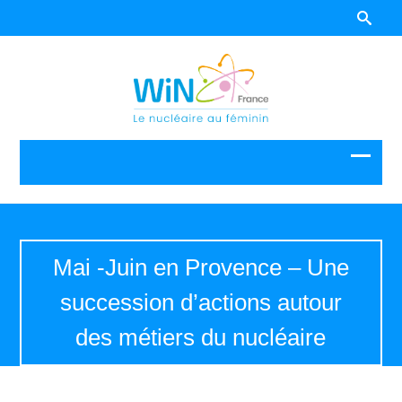
Mai -Juin en Provence – Une
succession d’actions autour
des métiers du nucléaire