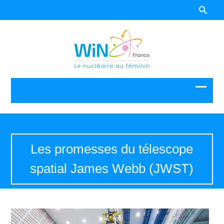
Les promesses du télescope
spatial James Webb (JWST)