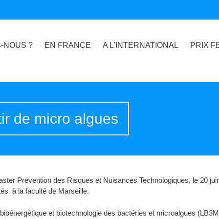
-NOUS ?
EN FRANCE
A L’INTERNATIONAL
PRIX F
tir de micro algues
ster Prévention des Risques et Nuisances Technologiques, le 20 jui
tés à la faculté de Marseille.
bioénergétique et biotechnologie des bactéries et microalgues (LB3M