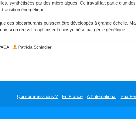
uiles, synthétisées par des micro algues. Ce travail fait partie d’un de
 transition énergétique.
e ces biocarburants puissent être développés à grande échelle. Mais, 
enir si on réussit à optimiser la biosynthèse par génie génétique.
PACA
Patricia Schindler
Qui sommes-nous ?
En France
A l’international
Prix Fe