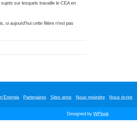
s sujets sur lesquels travaille le CEA en
si aujourd’hui cette filière n’est pas
m’Energia
Partenaires
Sites amis
Nous rejoindre
Nous écrire
Designed by
WPlook