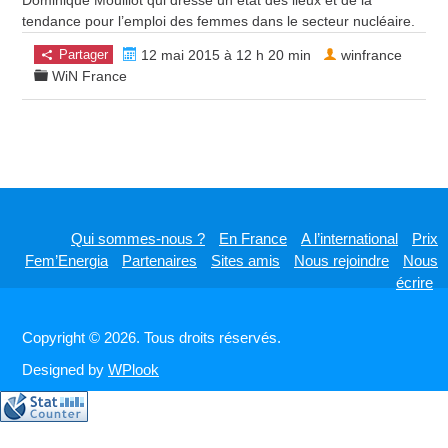
Dominique Mouillot qui dresse un état des lieux et de la
tendance pour l’emploi des femmes dans le secteur nucléaire.
Partager
12 mai 2015 à 12 h 20 min
winfrance
WiN France
Qui sommes-nous ?
En France
A l’international
Prix
Fem’Energia
Partenaires
Sites amis
Nous rejoindre
Nous
écrire
Copyright © 2026. Tous droits réservés.
Designed by
WPlook