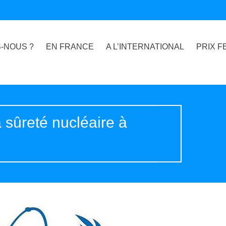
-NOUS ?
EN FRANCE
A L’INTERNATIONAL
PRIX F
 sûreté nucléaire à