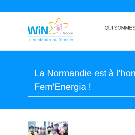
QUI SOMMES
La Normandie est à l’hon
Fem’Energia !