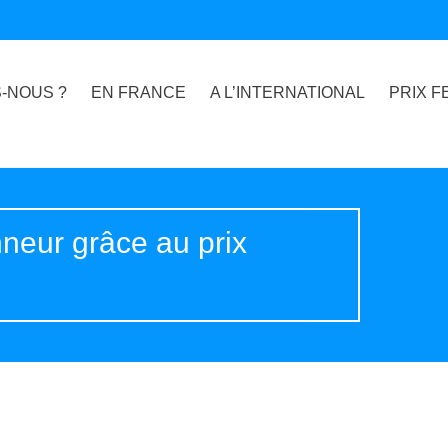
-NOUS ?
EN FRANCE
A L’INTERNATIONAL
PRIX F
neur grâce au prix