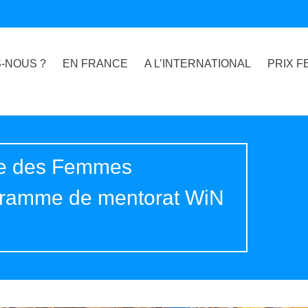
-NOUS ?
EN FRANCE
A L’INTERNATIONAL
PRIX F
ale des Femmes
ogramme de mentorat WiN