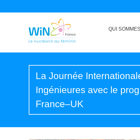
QUI SOMMES
La Journée Internation
Ingénieures avec le pr
France–UK