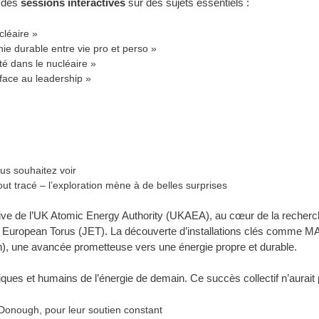
r des
sessions interactives
sur des sujets essentiels :
cléaire »
e durable entre vie pro et perso »
té dans le nucléaire »
 face au leadership »
us souhaitez voir
tout tracé – l’exploration mène à de belles surprises
sive de l’UK Atomic Energy Authority (UKAEA), au cœur de la recherc
t European Torus (JET). La découverte d’installations clés comme MA
), une avancée prometteuse vers une énergie propre et durable.
iques et humains de l’énergie de demain. Ce succès collectif n’aurait 
Donough, pour leur soutien constant