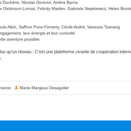
Duchêne, Nicolas Devictor, Ambre Barria
 Dickinson-Lomas, Felicity Maiden, Gabriela Stepkiewicz, Helen Broo
ula Atkin, Saffron Price-Finnerty, Cécile André, Vanessa Tsanang
gagement, leur énergie et leur curiosité
ette aventure possible
 qu’un réseau : C’est une plateforme vivante de coopération interna
.
rance
Marie-Margaux Desagulier