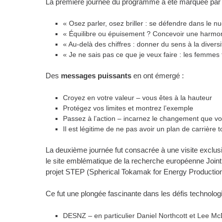
La première journée du programme a été marquée pa
« Osez parler, osez briller : se défendre dans le nu
« Équilibre ou épuisement ? Concevoir une harmoni
« Au-delà des chiffres : donner du sens à la diversi
« Je ne sais pas ce que je veux faire : les femmes
Des
messages puissants
en ont émergé :
Croyez en votre valeur – vous êtes à la hauteur
Protégez vos limites et montrez l’exemple
Passez à l’action – incarnez le changement que vo
Il est légitime de ne pas avoir un plan de carrière 
La deuxième journée fut consacrée à une visite exclu
le site emblématique de la recherche européenne Join
projet STEP (Spherical Tokamak for Energy Production
Ce fut une plongée fascinante dans les défis technolog
DESNZ – en particulier Daniel Northcott et Lee Mc