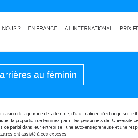
-NOUS ?
EN FRANCE
A L’INTERNATIONAL
PRIX F
rrières au féminin
casion de la journée de la femme, d’une matinée d’échange sur le th
diquer la proportion de femmes parmi les personnels de l’Université 
ons de parité dans leur entreprise : une auto-entrepreneuse et une re
taires ont assisté à ces exposés.