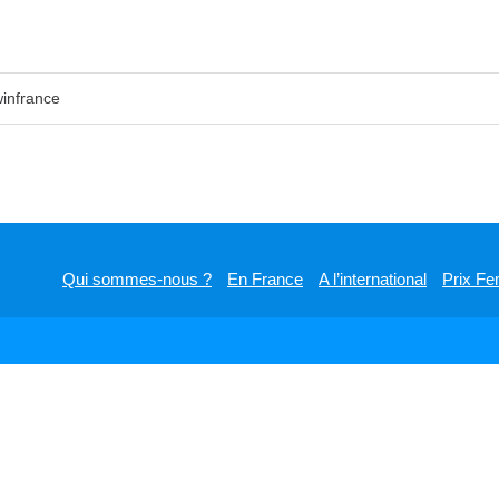
infrance
Qui sommes-nous ?
En France
A l’international
Prix Fe