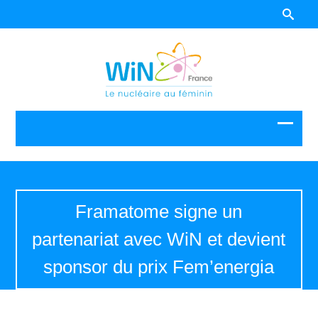
Framatome signe un
partenariat avec WiN et devient
sponsor du prix Fem’energia