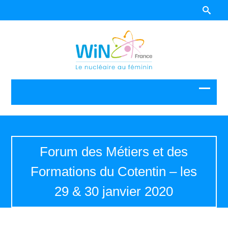
Forum des Métiers et des
Formations du Cotentin – les
29 & 30 janvier 2020