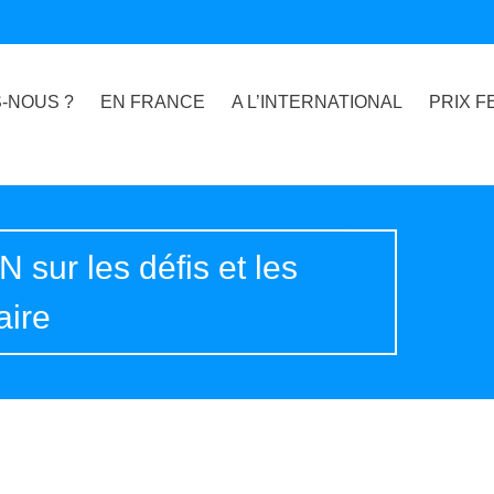
-NOUS ?
EN FRANCE
A L’INTERNATIONAL
PRIX F
 sur les défis et les
aire