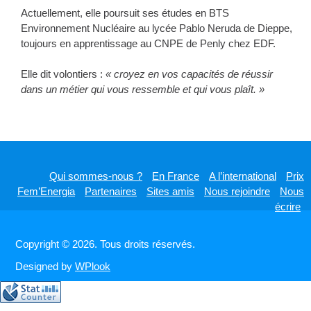
Actuellement, elle poursuit ses études en BTS
Environnement Nucléaire au lycée Pablo Neruda de Dieppe,
toujours en apprentissage au CNPE de Penly chez EDF.
Elle dit volontiers :
« croyez en vos capacités de réussir
dans un métier qui vous ressemble et qui vous plaît. »
Qui sommes-nous ?
En France
A l’international
Prix
Fem’Energia
Partenaires
Sites amis
Nous rejoindre
Nous
écrire
Copyright © 2026. Tous droits réservés.
Designed by
WPlook