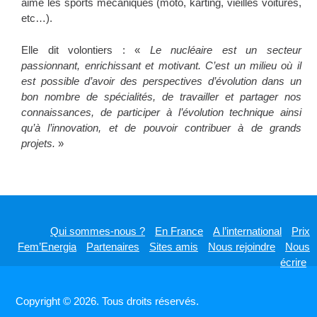
aime les sports mécaniques (moto, karting, vieilles voitures,
etc…).
Elle dit volontiers : «
Le nucléaire est un secteur
passionnant, enrichissant et motivant. C’est un milieu où il
est possible d’avoir des perspectives d’évolution dans un
bon nombre de spécialités, de travailler et partager nos
connaissances, de participer à l’évolution technique ainsi
qu’à l’innovation, et de pouvoir contribuer à de grands
projets.
»
Qui sommes-nous ?
En France
A l’international
Prix
Fem’Energia
Partenaires
Sites amis
Nous rejoindre
Nous
écrire
Copyright © 2026. Tous droits réservés.