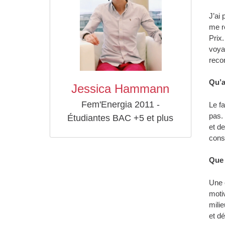
J’ai 
me r
Prix.
voya
reco
Qu’
Jessica Hammann
Fem'Energia 2011 -
Le fa
pas.
Étudiantes BAC +5 et plus
et d
cons
Que 
Une e
moti
milie
et d