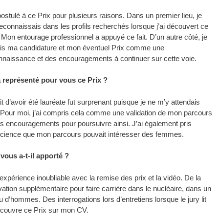
postulé à ce Prix pour plusieurs raisons. Dans un premier lieu, je
econnaissais dans les profils recherchés lorsque j’ai découvert ce
 Mon entourage professionnel a appuyé ce fait. D’un autre côté, je
is ma candidature et mon éventuel Prix comme une
nnaissance et des encouragements à continuer sur cette voie.
a
représenté pour vous ce Prix ?
it d’avoir été lauréate fut surprenant puisque je ne m’y attendais
 Pour moi, j’ai compris cela comme une validation de mon parcours
es encouragements pour poursuivre ainsi. J’ai également pris
cience que mon parcours pouvait intéresser des femmes.
vous a-t-il apporté ?
xpérience inoubliable avec la remise des prix et la vidéo. De la
vation supplémentaire pour faire carrière dans le nucléaire, dans un
u d’hommes. Des interrogations lors d’entretiens lorsque le jury lit
écouvre ce Prix sur mon CV.