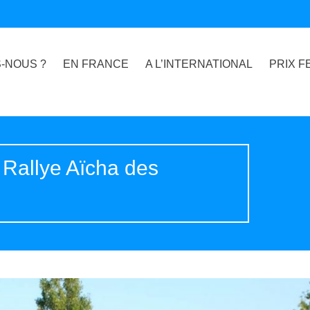
-NOUS ?
EN FRANCE
A L’INTERNATIONAL
PRIX F
e Rallye Aïcha des