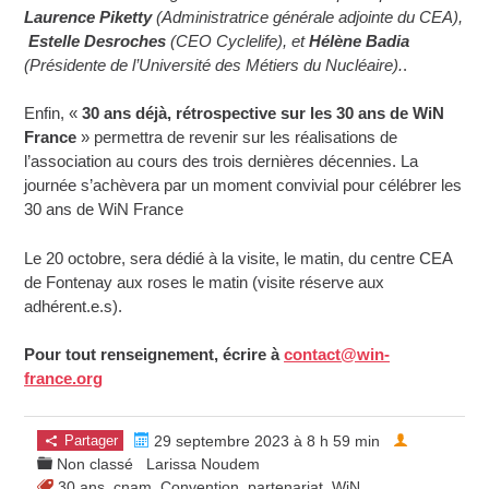
Laurence Piketty
(Administratrice générale adjointe du CEA),
Estelle Desroches
(CEO Cyclelife), et
Hélène Badia
(Présidente de l’Université des Métiers du Nucléaire).
.
Enfin, «
30 ans déjà, rétrospective sur les 30 ans de WiN
France
» permettra de revenir sur les réalisations de
l’association au cours des trois dernières décennies. La
journée s’achèvera par un moment convivial pour célébrer les
30 ans de WiN France
Le 20 octobre, sera dédié à la visite, le matin, du centre CEA
de Fontenay aux roses le matin (visite réserve aux
adhérent.e.s).
Pour tout renseignement, écrire à
contact@win-
france.org
Partager
29 septembre 2023 à 8 h 59 min
Non classé
Larissa Noudem
30 ans
,
cnam
,
Convention
,
partenariat
,
WiN