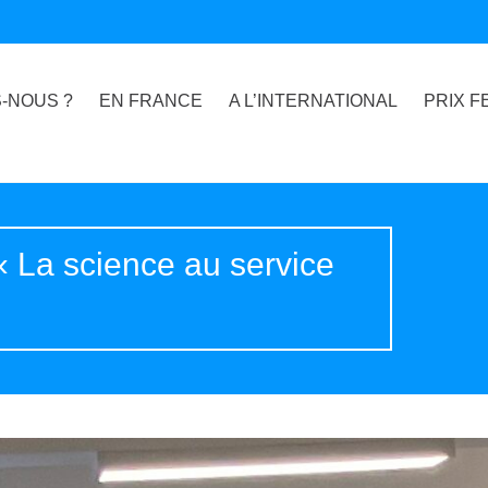
-NOUS ?
EN FRANCE
A L’INTERNATIONAL
PRIX F
« La science au service