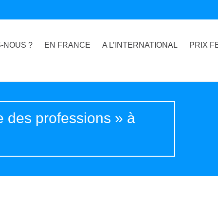
-NOUS ?
EN FRANCE
A L’INTERNATIONAL
PRIX F
e des professions » à