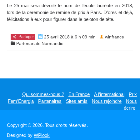
Le 25 mai sera dévoilé le nom de l’école lauréate en 2018,
lors de la cérémonie de remise de prix à Paris. D’ores et déjà,
félicitations à eux pour figurer dans le peloton de tête.
Partager
25 avril 2018 à 6 h 09 min
winfrance
Partenariats Normandie
Qui sommes-nous ?
En France
A l’international
Prix
Fem’Energia
Partenaires
Sites amis
Nous rejoindre
Nous
écrire
Copyright © 2026. Tous droits réservés.
Designed by
WPlook