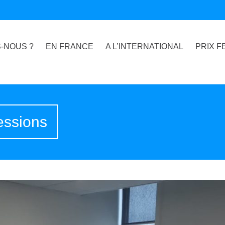
-NOUS ?
EN FRANCE
A L’INTERNATIONAL
PRIX F
essions