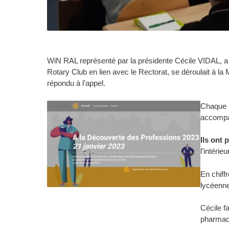
WiN RAL représenté par la présidente Cécile VIDAL, a 
Rotary Club en lien avec le Rectorat, se déroulait à l
répondu à l’appel.
Chaque l
accompa
Ils ont
l’intérieu
En chiff
lycéennes
Cécile fa
pharmace