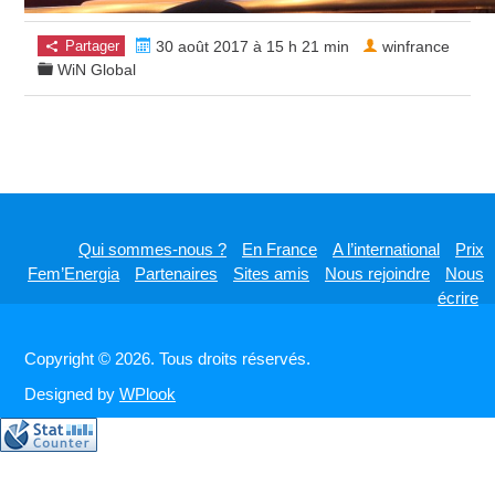
Partager
30 août 2017 à 15 h 21 min
winfrance
WiN Global
Qui sommes-nous ?
En France
A l’international
Prix
Fem’Energia
Partenaires
Sites amis
Nous rejoindre
Nous
écrire
Copyright © 2026. Tous droits réservés.
Designed by
WPlook