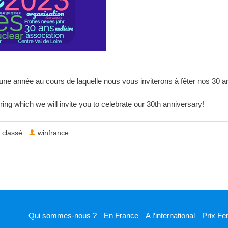
e année au cours de laquelle nous vous inviterons à fêter nos 30 an
ing which we will invite you to celebrate our 30th anniversary!
 classé
winfrance
Qui sommes-nous ?
En France
A l’international
Prix Fe