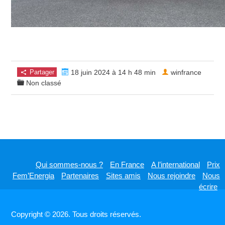
Partager
18 juin 2024 à 14 h 48 min
winfrance
Non classé
Qui sommes-nous ?
En France
A l’international
Prix
Fem’Energia
Partenaires
Sites amis
Nous rejoindre
Nous
écrire
Copyright © 2026. Tous droits réservés.