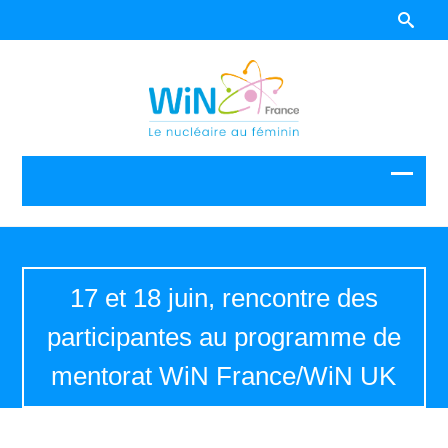
17 et 18 juin, rencontre des
participantes au programme de
mentorat WiN France/WiN UK