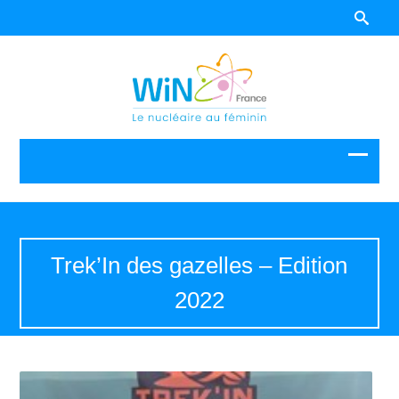
Trek’In des gazelles – Edition
2022