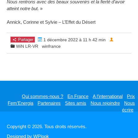
Nous rentrons avec des beaux souvenirs et la fierté d’avoir
atteint notre but.
»
Annick, Corinne et Sylvie – L’Effet du Désert
Partager
1 décembre 2022 à 11 h 42 min
WiN LR-VR
winfrance
Qui sommes-nous ?
En France
A l’international
Prix
Fem’Energia
Partenaires
Sites amis
Nous rejoindre
Nous
écrire
Copyright © 2026. Tous droits réservés.
Designed by
WPlook