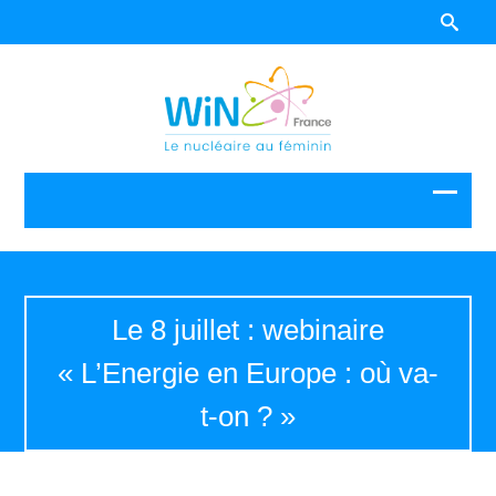
Le 8 juillet : webinaire
« L’Energie en Europe : où va-
t-on ? »