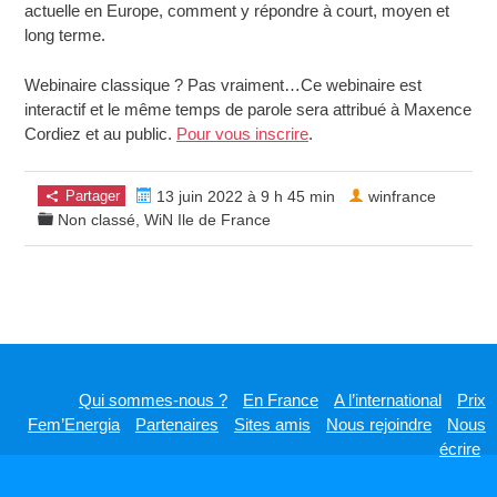
actuelle en Europe, comment y répondre à court, moyen et
long terme.
Webinaire classique ? Pas vraiment…Ce webinaire est
interactif et le même temps de parole sera attribué à Maxence
Cordiez et au public.
Pour vous inscrire
.
Partager
13 juin 2022 à 9 h 45 min
winfrance
Non classé
,
WiN Ile de France
Qui sommes-nous ?
En France
A l’international
Prix
Fem’Energia
Partenaires
Sites amis
Nous rejoindre
Nous
écrire