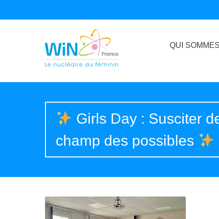
QUI SOMMES
Girls Day : Susciter de
champ des possibles